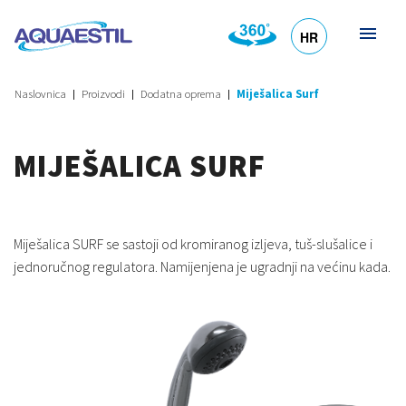
HR
DE
EN
SL
IT
Naslovnica
Proizvodi
Dodatna oprema
Miješalica Surf
MIJEŠALICA SURF
Miješalica SURF se sastoji od kromiranog izljeva, tuš-slušalice i
jednoručnog regulatora. Namijenjena je ugradnji na većinu kada.