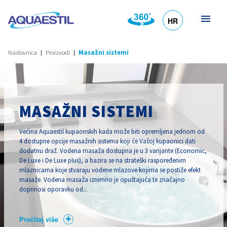
HR
DE
EN
SL
IT
Naslovnica
Proizvodi
Masažni sistemi
MASAŽNI SISTEMI
Većina Aquaestil kupaonskih kada može biti opremljena jednom od
4 dostupne opcije masažnih sistema koji će Vašoj kupaonici dati
dodatnu draž. Vodena masaža dostupna je u 3 varijante (Economic,
De Luxe i De Luxe plus), a bazira se na strateški raspoređenim
mlaznicama koje stvaraju vodene mlazove kojima se postiže efekt
masaže. Vodena masaža iznimno je opuštajuća te značajno
doprinosi oporavku od...
Pročitaj više