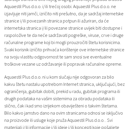
Aquaestil Plus d.o.o. i/ili trećoj osobi. Aquaestil Plus d.o.o. ne
izjavljuje niti jamči, izričito niti prešutno, da je sadržaj internetske
stranice i/ili povezanih stranica potpun ili ažuriran, da će
internetska stranica i/ili povezane stranice uvijek biti dostupne i
raspoložive te da neće sadržavati pogreške, viruse, crve i druge
računalne programe koji bi mogli prouzročiti štetu korisnicima.
Svaki korisnik izričito prihvaća korištenje ove internetske stranice
na svoju vlastitu odgovornost te sam snosi sve eventualne
troškove vezane uz održavanje ili popravak računalne opreme.
Aquaestil Plus d.o.o. ni u kom slučaju nije odgovoran za bilo
kakvu štetu nastalu upotrebom Internet stranica, uključujući, bez
ograničenja, gubitak dobiti, prekid u radu, gubitak programa ili
drugih podataka na vašim sistemima za obradu podataka ili
slično, čak i kad smo izrijekom obaviješteni o takvim štetama.
Bilo kakvo jamstvo dano na ovim stranicama odnosi se isključivo
na proizvode ili usluge koje pruža Aquaestil Plus d.o.o. . Svi
materijali i/ili informacije i/ili ideje i/ili koncepti koje pošaljete