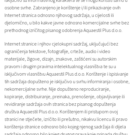
isključivo su informativnog karaktera te se mogu koristiti samo u
osobne svrhe. Zabranjeno je korištenje i/ili prikazivanje ovih
Internet stranica odnosno njihovog sadržaja, u cijelosti ili
djelomično, u bilo kakve javne odnosno komercijalne svrhe bez
prethodnog izričitog pisanog odobrenja Aquaestil Plus d.o.o.
Internet stranice i njihov cjelokupni sadržaj, uključujući bez
ograničenja tekstove, fotografije, crteže, audio i video
materijale, žigove, dizajn, znakove, zaštićeni su autorskim
pravom i drugim pravima intelektualnog vlasništva te su u
isključivom vlasništvu Aquaestil Plus d.o.o. Korištenje i ispisivanje
tih sadržaja dopušteno je isključivo u svrhu informiranja i osobne,
nekomercijalne svrhe. Nije dopušteno reproduciranje,
kopiranje, distribuiranje, preinaka, prenošenje, objavljivanje ili
revidiranje sadržaja ovih stranica bez pisanog dopuštenja
društva Aquaestil Plus d.o.o. Korištenjem ili pristupom ovoj
stranici ne stječete, izričito ili prešutno, nikakvu licencu ili pravo
korištenja stranice odnosno bilo kojeg njenog sadržaja ili dijela
sadržaja odnosno bilo kojeg drugog prava koje pripada društvu