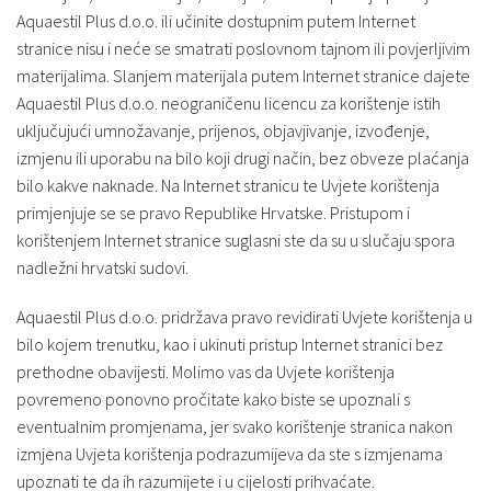
Aquaestil Plus d.o.o. ili učinite dostupnim putem Internet
stranice nisu i neće se smatrati poslovnom tajnom ili povjerljivim
materijalima. Slanjem materijala putem Internet stranice dajete
Aquaestil Plus d.o.o. neograničenu licencu za korištenje istih
uključujući umnožavanje, prijenos, objavjivanje, izvođenje,
izmjenu ili uporabu na bilo koji drugi način, bez obveze plaćanja
bilo kakve naknade. Na Internet stranicu te Uvjete korištenja
primjenjuje se se pravo Republike Hrvatske. Pristupom i
korištenjem Internet stranice suglasni ste da su u slučaju spora
nadležni hrvatski sudovi.
Aquaestil Plus d.o.o. pridržava pravo revidirati Uvjete korištenja u
bilo kojem trenutku, kao i ukinuti pristup Internet stranici bez
prethodne obavijesti. Molimo vas da Uvjete korištenja
povremeno ponovno pročitate kako biste se upoznali s
eventualnim promjenama, jer svako korištenje stranica nakon
izmjena Uvjeta korištenja podrazumijeva da ste s izmjenama
upoznati te da ih razumijete i u cijelosti prihvaćate.