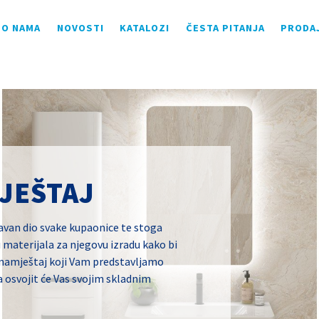
O NAMA
NOVOSTI
KATALOZI
ČESTA PITANJA
PRODA
JEŠTAJ
avan dio svake kupaonice te stoga
 materijala za njegovu izradu kako bi
 namještaj koji Vam predstavljamo
 osvojit će Vas svojim skladnim