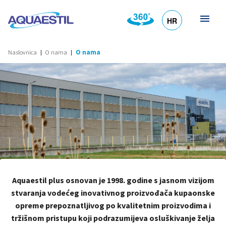
HR
DE
EN
SL
IT
Naslovnica
O nama
O nama
Aquaestil plus osnovan je 1998. godine s jasnom vizijom
stvaranja vodećeg inovativnog proizvođača kupaonske
opreme prepoznatljivog po kvalitetnim proizvodima i
tržišnom pristupu koji podrazumijeva osluškivanje želja