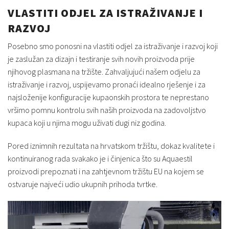
VLASTITI ODJEL ZA ISTRAŽIVANJE I
RAZVOJ
Posebno smo ponosni na vlastiti odjel za istraživanje i razvoj koji
je zaslužan za dizajn i testiranje svih novih proizvoda prije
njihovog plasmana na tržište. Zahvaljujući našem odjelu za
istraživanje i razvoj, uspijevamo pronaći idealno rješenje i za
najsloženije konfiguracije kupaonskih prostora te neprestano
vršimo pomnu kontrolu svih naših proizvoda na zadovoljstvo
kupaca koji u njima mogu uživati dugi niz godina.
Pored iznimnih rezultata na hrvatskom tržištu, dokaz kvalitete i
kontinuiranog rada svakako je i činjenica što su Aquaestil
proizvodi prepoznati i na zahtjevnom tržištu EU na kojem se
ostvaruje najveći udio ukupnih prihoda tvrtke.