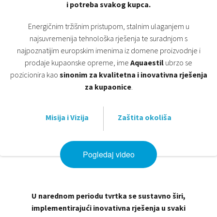
i potreba svakog kupca.
Energičnim tržišnim pristupom, stalnim ulaganjem u
najsuvremenija tehnološka rješenja te suradnjom s
najpoznatijim europskim imenima iz domene proizvodnje i
prodaje kupaonske opreme, ime
Aquaestil
ubrzo se
pozicionira kao
sinonim za kvalitetna i inovativna rješenja
za kupaonice
.
Misija i Vizija
Zaštita okoliša
Pogledaj video
U narednom periodu tvrtka se sustavno širi,
implementirajući inovativna rješenja u svaki