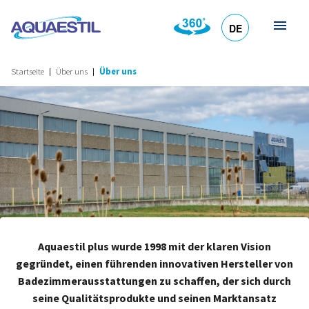
DE
HR
EN
SL
IT
Startseite
Über uns
Über uns
Aquaestil plus wurde 1998 mit der klaren Vision
gegründet, einen führenden innovativen Hersteller von
Badezimmerausstattungen zu schaffen, der sich durch
seine Qualitätsprodukte und seinen Marktansatz