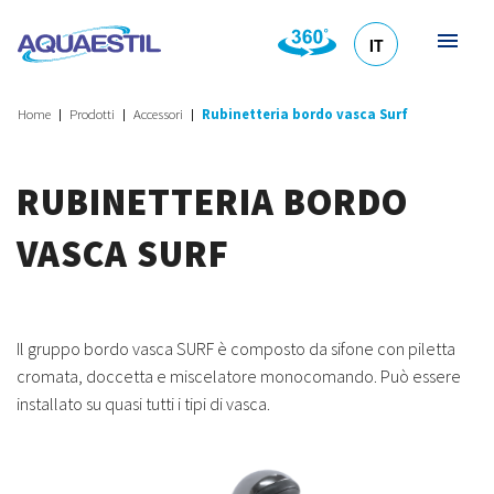
IT
HR
DE
EN
SL
Home
Prodotti
Accessori
Rubinetteria bordo vasca Surf
RUBINETTERIA BORDO
VASCA SURF
Il gruppo bordo vasca SURF è composto da sifone con piletta
cromata, doccetta e miscelatore monocomando. Può essere
installato su quasi tutti i tipi di vasca.