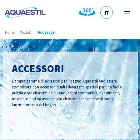
IT
HR
DE
EN
SL
Home
Prodotti
Accessori
ACCESSORI
L'ampia gamma di accessori per il bagno Aquaestil può essere
completata con accessori quali i detergenti speciali per una facile
pulizia degli elementi del bagno, sifoni compatibili, rivestimenti,
miscelatori ad incasso ed altri elementi necessari per il buon
funzionamento del bagno.