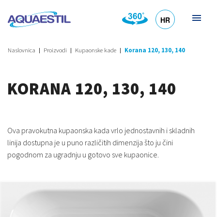
HR
DE
EN
SL
IT
Naslovnica
Proizvodi
Kupaonske kade
Korana 120, 130, 140
KORANA 120, 130, 140
Ova pravokutna kupaonska kada vrlo jednostavnih i skladnih
linija dostupna je u puno različitih dimenzija što ju čini
pogodnom za ugradnju u gotovo sve kupaonice.