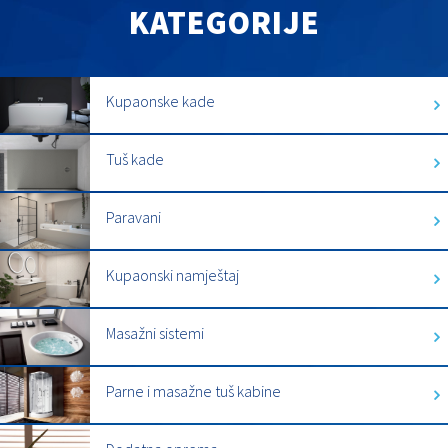
KATEGORIJE
Kupaonske kade
Tuš kade
Paravani
Kupaonski namještaj
Masažni sistemi
Parne i masažne tuš kabine