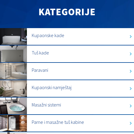
KATEGORIJE
Kupaonske kade
Tuš kade
Paravani
Kupaonski namještaj
Masažni sistemi
Parne i masažne tuš kabine