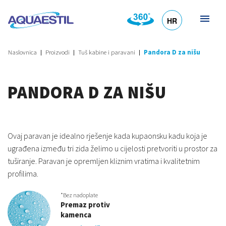
HR
DE
EN
SL
IT
Naslovnica
Proizvodi
Tuš kabine i paravani
Pandora D za nišu
PANDORA D ZA NIŠU
Ovaj paravan je idealno rješenje kada kupaonsku kadu koja je
ugrađena između tri zida želimo u cijelosti pretvoriti u prostor za
tuširanje. Paravan je opremljen kliznim vratima i kvalitetnim
profilima.
*Bez nadoplate
Premaz protiv
kamenca