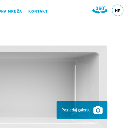
HR
JNA MREŽA
KONTAKT
DE
EN
SL
IT
Pogledaj galeriju