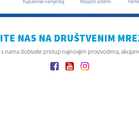
Kupaonski namještaj
Masažni sistemi
Parne
ITE NAS NA DRUŠTVENIM MR
s nama dobivate pristup najnovijim proizvodima, akcijam
Pravila privatnosti
Uvjeti korištenja