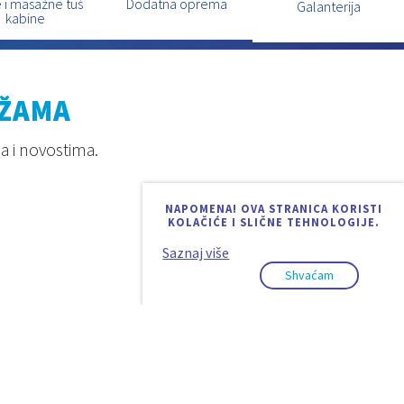
 i masažne tuš
Dodatna oprema
Galanterija
kabine
EŽAMA
a i novostima.
NAPOMENA! OVA STRANICA KORISTI
KOLAČIĆE I SLIČNE TEHNOLOGIJE.
Saznaj više
Shvaćam
Design & code:
InSoft