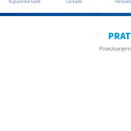
Kupaonske kade
Tuš kade
Paravani
PRAT
Povezivanjem 
2026. © Aquaestil Plus d.o.o.