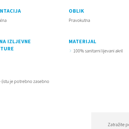
NTACIJA
OBLIK
alna
Pravokutna
NA IZLJEVNE
MATERIJAL
ITURE
100% sanitarni lijevani akril
 (istu je potrebno zasebno
Zatražite p