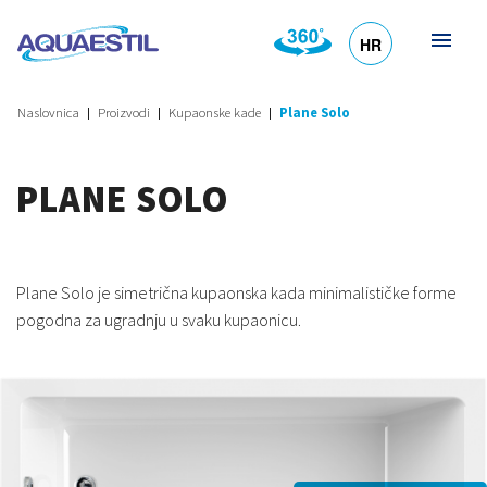
HR
DE
EN
SL
IT
Naslovnica
Proizvodi
Kupaonske kade
Plane Solo
PLANE SOLO
Plane Solo je simetrična kupaonska kada minimalističke forme
pogodna za ugradnju u svaku kupaonicu.