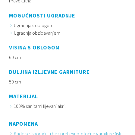
Pravokutna
MOGUĆNOSTI UGRADNJE
Ugradnja s oblogom
Ugradnja obzidavanjem
VISINA S OBLOGOM
60 cm
DULJINA IZLJEVNE GARNITURE
50 cm
MATERIJAL
100% sanitarni lijevani akril
NAPOMENA
Kade se isporučuju bez preljevno-otočne garniture (istu