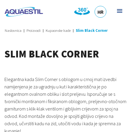
HR
DE
EN
SL
IT
Naslovnica
Proizvodi
Kupaonske kade
Slim Black Corner
SLIM BLACK CORNER
Elegantna kada Slim Corner s oblogom u crnoj mat izvedbi
namijenjena je za ugradnju u kut i karakteristična je po
elegantnom ovalnom obliku i slot preljevu. Isporučuje se s
tvornički montiranom i fiksiranom oblogom, preljevno-otočnom
garniturom s klik-klak ventilom i gibljivim crijevom za spoj na
odvod. Kod montaže dovoljno je spojiti gibljivo crijevo na
odvod, učvrstiti kadu na zid, utočiti vodu i kada je spremna za
kupanje!