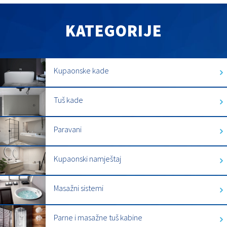
KATEGORIJE
Kupaonske kade
Tuš kade
Paravani
Kupaonski namještaj
Masažni sistemi
Parne i masažne tuš kabine