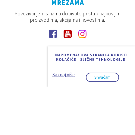
MREŽAMA
Povezivanjem s nama dobivate pristup najnovijim
proizvodima, akcijama i novostima.
NAPOMENA! OVA STRANICA KORISTI
KOLAČIĆE I SLIČNE TEHNOLOGIJE.
Saznaj više
Shvaćam
2026. © Aquaestil Plus d.o.o.
Pravila privatnosti
Uvjeti korištenja
Design & code:
InSoft