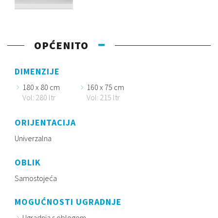
OPĆENITO
DIMENZIJE
180 x 80 cm
160 x 75 cm
Vol: 280 ltr
Vol: 215 ltr
ORIJENTACIJA
Univerzalna
OBLIK
Samostojeća
MOGUĆNOSTI UGRADNJE
Ugradnja s oblogom