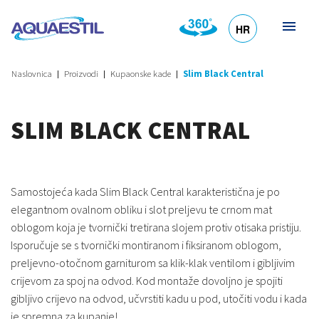
HR
DE
EN
SL
IT
Naslovnica
Proizvodi
Kupaonske kade
Slim Black Central
SLIM BLACK CENTRAL
Samostojeća kada Slim Black Central karakteristična je po
elegantnom ovalnom obliku i slot preljevu te crnom mat
oblogom koja je tvornički tretirana slojem protiv otisaka pristiju.
Isporučuje se s tvornički montiranom i fiksiranom oblogom,
preljevno-otočnom garniturom sa klik-klak ventilom i gibljivim
crijevom za spoj na odvod. Kod montaže dovoljno je spojiti
gibljivo crijevo na odvod, učvrstiti kadu u pod, utočiti vodu i kada
je spremna za kupanje!