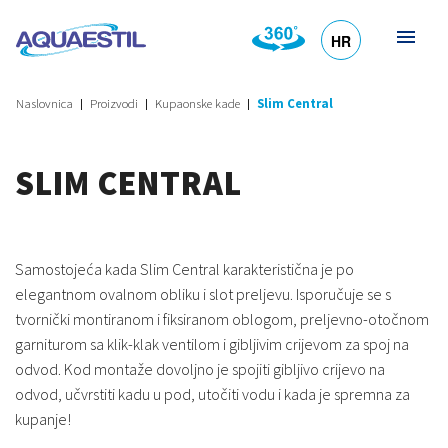
HR
DE
EN
SL
IT
Naslovnica
Proizvodi
Kupaonske kade
Slim Central
SLIM CENTRAL
Samostojeća kada Slim Central karakteristična je po
elegantnom ovalnom obliku i slot preljevu. Isporučuje se s
tvornički montiranom i fiksiranom oblogom, preljevno-otočnom
garniturom sa klik-klak ventilom i gibljivim crijevom za spoj na
odvod. Kod montaže dovoljno je spojiti gibljivo crijevo na
odvod, učvrstiti kadu u pod, utočiti vodu i kada je spremna za
kupanje!