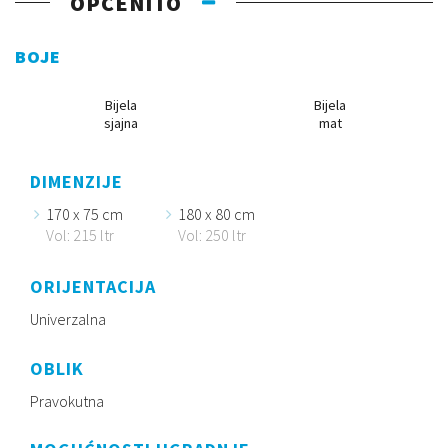
OPĆENITO
BOJE
Bijela
Bijela
sjajna
mat
DIMENZIJE
170 x 75 cm
180 x 80 cm
Vol: 215 ltr
Vol: 250 ltr
ORIJENTACIJA
Univerzalna
OBLIK
Pravokutna