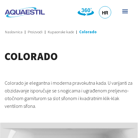
HR
DE
EN
SL
IT
Naslovnica
Proizvodi
Kupaonske kade
Colorado
COLORADO
Colorado je elegantna i moderna pravokutna kada. U varijanti za
obzidavanje isporučuje se s nogicama i ugrađenom preljevno-
otočnom garniturom sa slot sifonom i kvadratnim klik-klak
ventilom sifona.