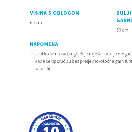
VISINA S OBLOGOM
DULJI
GARN
60 cm
50 cm
NAPOMENA
Ukoliko se na kadu ugrađuje miješalica, nije mogu
Kade se isporučuju bez preljevno-otočne garniture
naručiti).