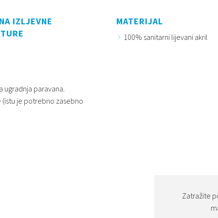
NA IZLJEVNE
MATERIJAL
ITURE
100% sanitarni lijevani akril
ća ugradnja paravana.
 (istu je potrebno zasebno
Zatražite p
ma