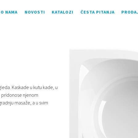
O NAMA
NOVOSTI
KATALOZI
ČESTA PITANJA
PRODA
gleda. Kaskade u kutu kade, u
o pridonose njenom
gradnju masaže, a u svim