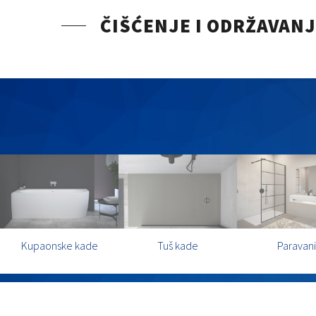
ČIŠĆENJE I ODRŽAVAN
Kupaonske kade
Tuš kade
Paravani