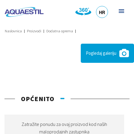
HR
DE
EN
SL
IT
Naslovnica
Proizvodi
Dodatna oprema
Pogledaj galeriju
OPĆENITO
Zatražite ponudu za ovaj proizvod kod naših
maloprodajnih zastupnika