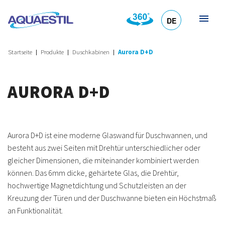
DE
HR
EN
SL
IT
Startseite
Produkte
Duschkabinen
Aurora D+D
AURORA D+D
Aurora D+D ist eine moderne Glaswand für Duschwannen, und
besteht aus zwei Seiten mit Drehtür unterschiedlicher oder
gleicher Dimensionen, die miteinander kombiniert werden
können. Das 6mm dicke, gehärtete Glas, die Drehtür,
hochwertige Magnetdichtung und Schutzleisten an der
Kreuzung der Türen und der Duschwanne bieten ein Höchstmaß
an Funktionalität.