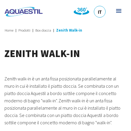
IT
HR
DE
EN
SL
Home
Prodotti
Box doccia
Zenith Walk-in
ZENITH WALK-IN
Zenith walk-in è un anta fissa posizionata parallelamente al
muro in cui è installato il piatto doccia. Se combinata con un
piatto doccia Aquestil a bordo sottile compone il concetto
moderno di bagno "walk-in". Zenith walk-in è un anta fissa
posizionata parallelamente al muro in cui è installato il piatto
doccia. Se combinata con un piatto doccia Aquestil a bordo
sottile compone il concetto moderno di bagno "walk-in".