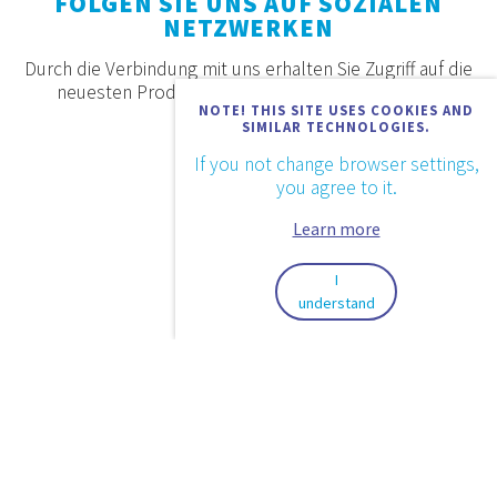
FOLGEN SIE UNS AUF SOZIALEN
NETZWERKEN
Durch die Verbindung mit uns erhalten Sie Zugriff auf die
neuesten Produkte, Angebote und Neuigkeiten.
NOTE! THIS SITE USES COOKIES AND
SIMILAR TECHNOLOGIES.
If you not change browser settings,
you agree to it.
Learn more
I
understand
2026. © Aquaestil Plus d.o.o.
Datenschutz
Anwendungsbestimmungen