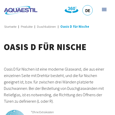
DE
HR
EN
SL
IT
Startseite
Produkte
Duschkabinen
Oasis D für Nische
OASIS D FÜR NISCHE
Oasis D für Nischen ist eine moderne Glaswand, die aus einer
einzelnen Seite mit Drehtür besteht, und die für Nischen
geeignet ist, bzw. für zwischen drei Wänden platzierte
Duschwannen. Bei der Bestellung von Duschglaswänden mit
Reliefglas, ist es notwending, die Richttung des Öffnens der
Türen zu definieren (L oder R).
*Ohne Extrakosten